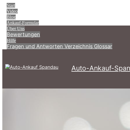
Start
Video
Blog
Ankauf-Formular
Über Uns
Bewertungen
Hilfe
Fragen und Antworten
Verzeichnis
Glossar
Auto-Ankauf-Span