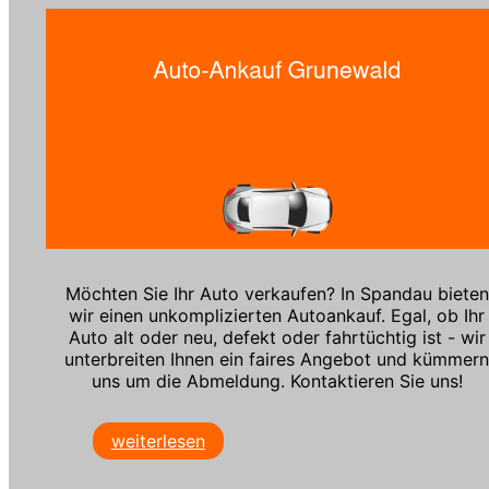
Möchten Sie Ihr Auto verkaufen? In Spandau bieten
wir einen unkomplizierten Autoankauf. Egal, ob Ihr
Auto alt oder neu, defekt oder fahrtüchtig ist - wir
unterbreiten Ihnen ein faires Angebot und kümmer
uns um die Abmeldung. Kontaktieren Sie uns!
weiterlesen