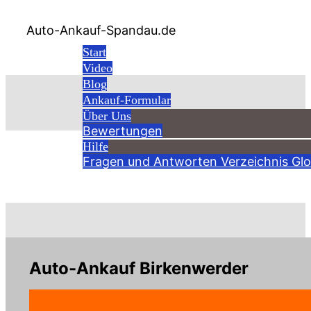
Auto-Ankauf-Spandau.de
Start
Video
Blog
Ankauf-Formular
Über Uns
Bewertungen
Hilfe
Verzeichnis
Fragen und Antworten
Verzeichnis
Glo
Auto-Ankauf Birkenwerder